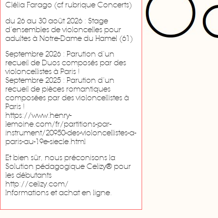
Clélia Farago (cf rubrique Concerts)
du 26 au 30 août 2026 : Stage
d’ensembles de violoncelles pour
adultes à Notre-Dame du Hamel (61)
Septembre 2026 : Parution d’un
recueil de Duos composés par des
violoncellistes à Paris !
Septembre 2025 : Parution d’un
recueil de pièces romantiques
composées par des violoncellistes à
Paris !
https://www.henry-
lemoine.com/fr/partitions-par-
instrument/20950-des-violoncellistes-a-
paris-au-19e-siecle.html
Et bien sûr, nous préconisons la
Solution pédagogique Celizy® pour
les débutants
http://celizy.com/
Informations et achat en ligne.