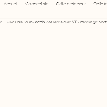
Accueil
Violoncelliste
Odile professeur
Odile 
2011-2026 Odile Bourin -
admin
- Site réalisé avec
SPIP
- Webdesign: Motifcr