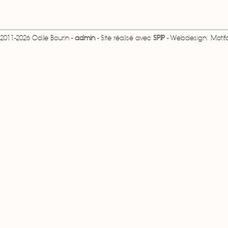
2011-2026 Odile Bourin -
admin
- Site réalisé avec
SPIP
- Webdesign: Motifcr