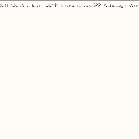
2011-2026 Odile Bourin -
admin
- Site réalisé avec
SPIP
- Webdesign: Motifcr