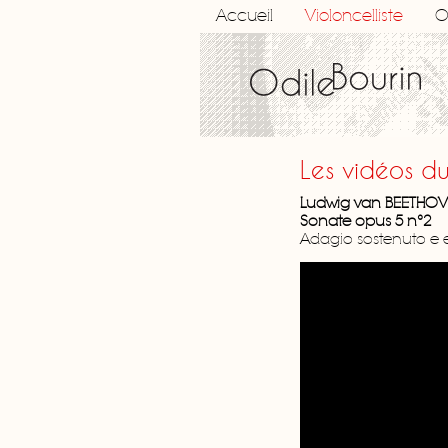
Accueil
Violoncelliste
O
Les vidéos d
Ludwig van BEETHO
Sonate opus 5 n°2
Adagio sostenuto e e