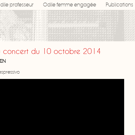
dile professeur
Odile femme engagée
Publications
u concert du 10 octobre 2014
VEN
spressivo