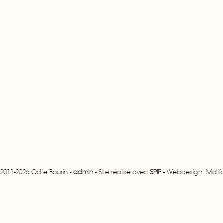
2011-2026 Odile Bourin -
admin
- Site réalisé avec
SPIP
- Webdesign: Motifcr