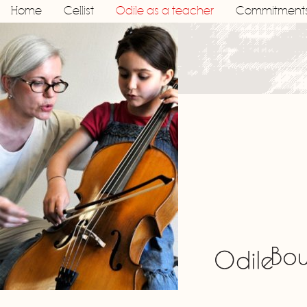
Home
Cellist
Odile as a teacher
Commitment